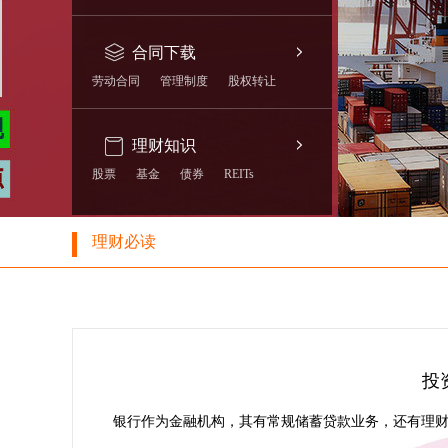
合同下载
劳动合同
管理制度
股权转让
理财知识
股票
基金
债券
REITs
理财必读
投资
银行作为金融机构，其有常规储蓄贷款业务，还有理