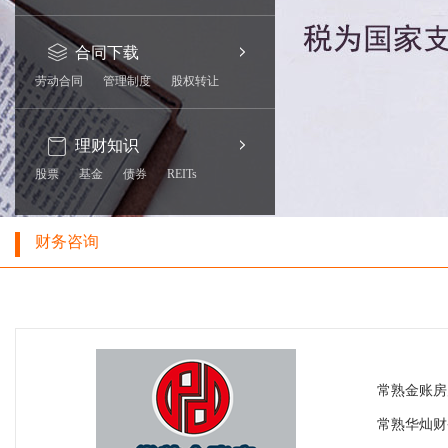
合同下载
劳动合同
管理制度
股权转让
理财知识
股票
基金
债券
REITs
财务咨询
常熟金账房
常熟华灿财