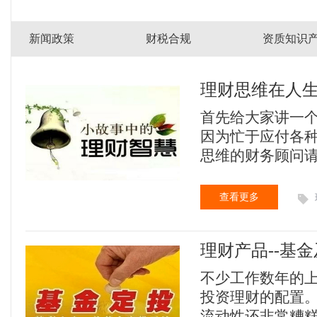
新闻政策
财税合规
资质知识
理财思维在人
首先给大家讲一
因为忙于应付各
思维的财务顾问
办公大楼里。他
有接待人员，而有
查看更多
扇门写着“自雇人
现里面又有两扇门
理财产品--基
另一扇门上写着“
元，所以他就走
不少工作数年的
上写着“每年存2
投资理财的配置。
2000美元以下的
流动性还非常糟