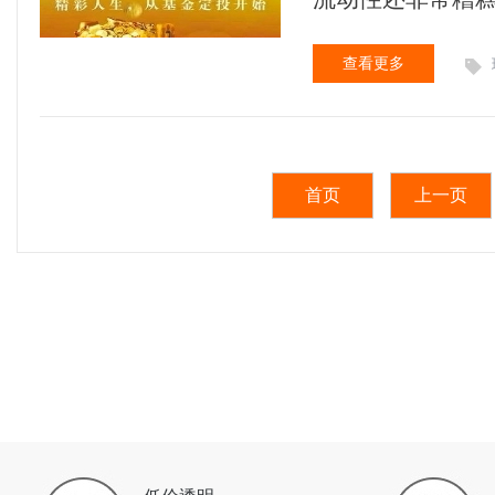
了2000美元以下的
3.25％左右，
余额宝之类的货
查看更多
不过相比于数年
遍只能保持 2.5
息也不过才 250
在“牛短熊长”的
首页
上一页
们一整个月的收入。