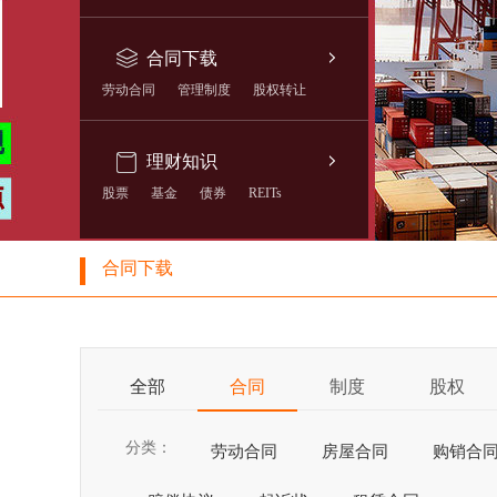
合同下载
劳动合同
管理制度
股权转让
理财知识
股票
基金
债券
REITs
合同下载
全部
合同
制度
股权
分类：
劳动合同
房屋合同
购销合