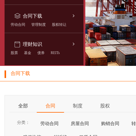
合同下载
劳动合同
管理制度
股权转让
理财知识
股票
基金
债券
REITs
合同下载
全部
合同
制度
股权
分类：
劳动合同
房屋合同
购销合同
转